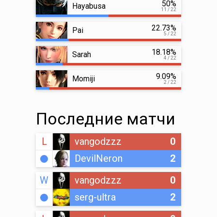
50%
Hayabusa
11 / 22
22.73%
Pai
5 / 22
18.18%
Sarah
4 / 22
9.09%
Momiji
2 / 22
Последние матчи
L
vangodzzz
0
DevilNeron
2
W
vangodzzz
0
serg-ultra
2