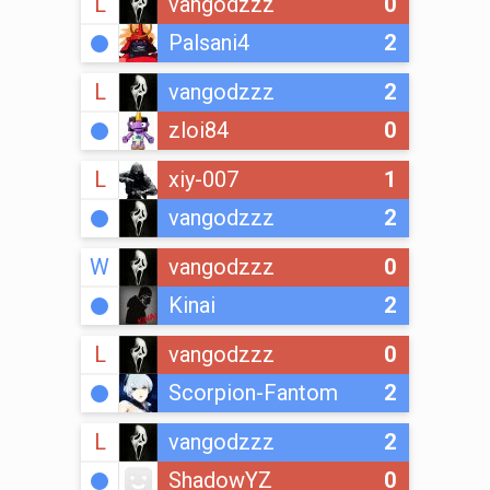
L
vangodzzz
0
Palsani4
2
L
vangodzzz
2
zloi84
0
L
xiy-007
1
vangodzzz
2
W
vangodzzz
0
Kinai
2
L
vangodzzz
0
Scorpion-Fantom
2
L
vangodzzz
2
ShadowYZ
0