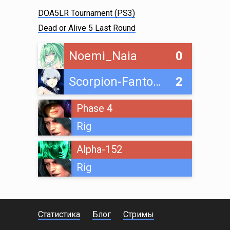
DOA5LR Tournament (PS3)
Dead or Alive 5 Last Round
Noemi_Naia
0
Scorpion-Fantom
2
Phase 4
Rig
Alpha-152
Rig
Статистика
Блог
Стримы