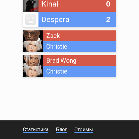
Kinai
0
Despera
2
Zack
Christie
Brad Wong
Christie
Статистика
Блог
Стримы