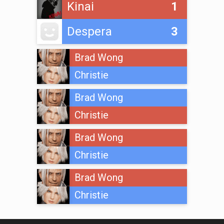
Kinai
1
Despera
3
Brad Wong
Christie
Brad Wong
Christie
Brad Wong
Christie
Brad Wong
Christie