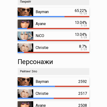
Пикрейт
65.22%
Bayman
15 / 23
13.04%
Ayane
3 / 23
13.04%
NiCO
3 / 23
8.7%
Christie
2 / 23
Персонажи
Рейтинг Эло
Bayman
2592
Christie
2517
Ayane
2508