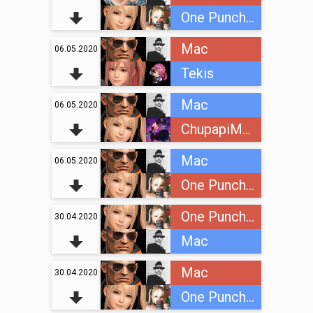
One Punch Loli
Mac
06.05.2020
Tekis
Mac
06.05.2020
ChupapiMuñaño
Mac
06.05.2020
One Punch Loli
One Punch Loli
30.04.2020
Mac
Mac
30.04.2020
One Punch Loli