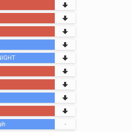
NIGHT
ih
-