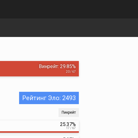
Винрейт: 29.85%
20 / 67
Рейтинг Эло: 2493
Пикрейт
25.37%
17 / 67