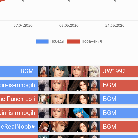
BGM.
JW1992
din-is-mnogih
BGM.
ne Punch Loli
BGM.
din-is-mnogih
BGM.
heRealNoob♥
BGM.