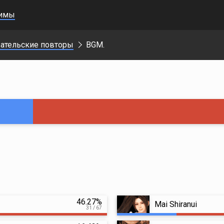
имы
ательские повторы
BGM.
46.27%
Mai Shiranui
31 / 67