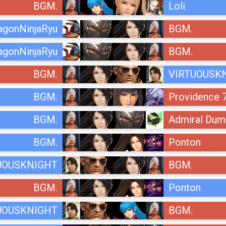
BGM.
Loli
agonNinjaRyu
BGM.
agonNinjaRyu
BGM.
BGM.
VIRTUOUSK
BGM.
Providence 
BGM.
Admiral Dum
BGM.
Ponton
UOUSKNIGHT
BGM.
BGM.
Ponton
UOUSKNIGHT
BGM.