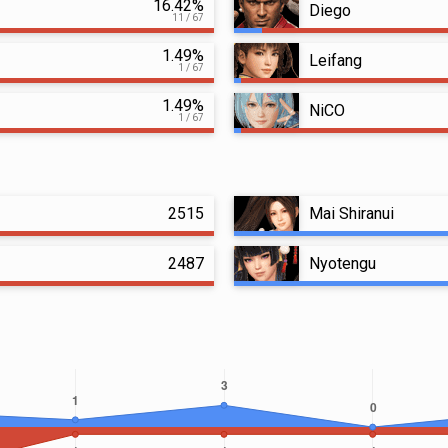
16.42%
Diego
11 / 67
1.49%
Leifang
1 / 67
1.49%
NiCO
1 / 67
2515
Mai Shiranui
2487
Nyotengu