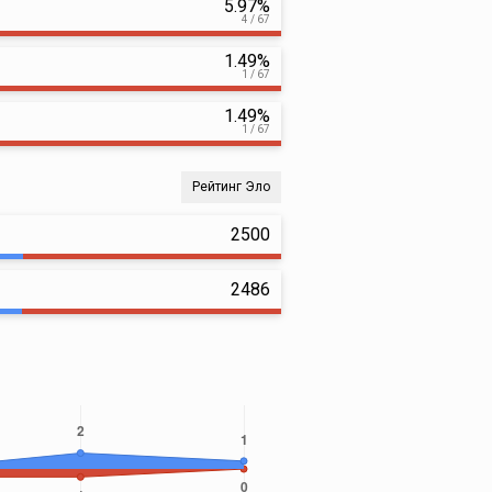
5.97%
4 / 67
1.49%
1 / 67
1.49%
1 / 67
Рейтинг Эло
2500
2486