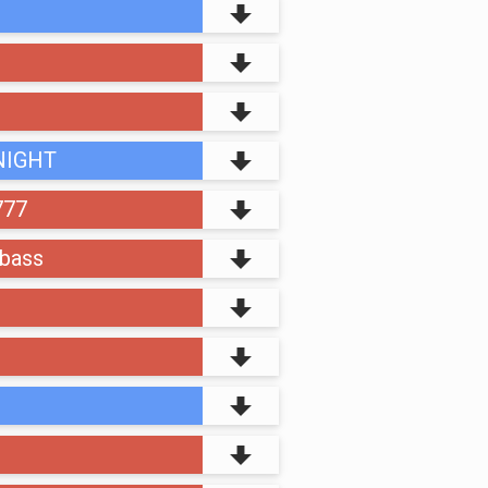
NIGHT
777
bass