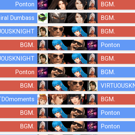
Ponton
BGM.
iral Dumbass
BGM.
UOUSKNIGHT
BGM.
BGM.
Ponton
UOUSKNIGHT
BGM.
Ponton
BGM.
BGM.
VIRTUOUSK
TDOmoments
BGM.
BGM.
Ponton
BGM.
Ponton