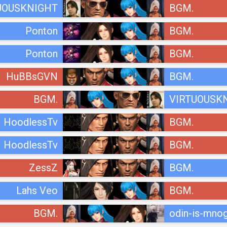
UOUSKNIGHT
BGM.
Ponton
BGM.
Ponton
BGM.
HuBBsGVN
BGM.
BGM.
VIRTUOUSK
HoodlessTv
BGM.
HoodlessTv
BGM.
ZessZ
BGM.
Lahs Veo
BGM.
BGM.
odin-is-mnog