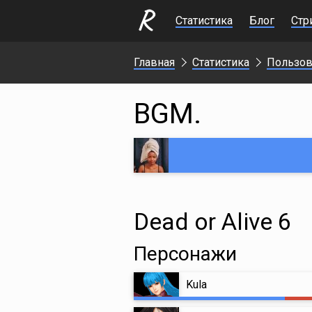
Статистика
Блог
Стр
Главная
Статистика
Пользов
BGM.
Dead or Alive 6
Персонажи
Kula