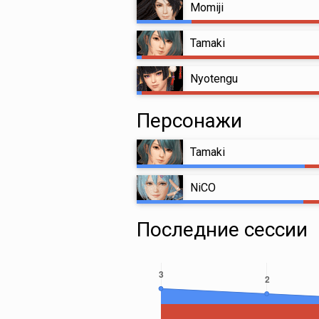
Momiji
Tamaki
Nyotengu
Персонажи
Tamaki
NiCO
Последние сессии