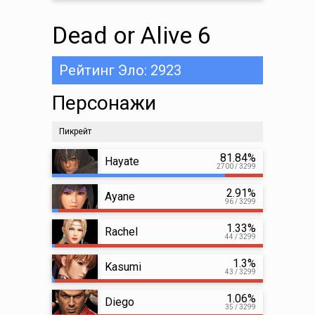
Dead or Alive 6
Рейтинг Эло: 2923
Персонажи
Пикрейт
81.84%
Hayate
2700 / 3299
2.91%
Ayane
96 / 3299
1.33%
Rachel
44 / 3299
1.3%
Kasumi
43 / 3299
1.06%
Diego
35 / 3299