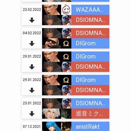
WAZAAAAA
23.02.2022
DSIOMNAINC
DSIOMNAINC
04.02.2022
DIGrom
DIGrom
29.01.2022
DSIOMNAINC
DIGrom
29.01.2022
DSIOMNAINC
DSIOMNAINC
23.01.2022
巡音ミクオ (Megurine Mikuo)
anistRakt
07.12.2021