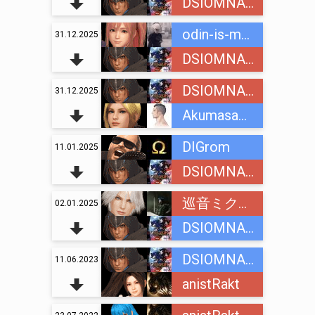
DSIOMNAINC
odin-is-mnogih
31.12.2025
DSIOMNAINC
DSIOMNAINC
31.12.2025
Akumasama
DIGrom
11.01.2025
DSIOMNAINC
巡音ミクオ (Megurine Mikuo)
02.01.2025
DSIOMNAINC
DSIOMNAINC
11.06.2023
anistRakt