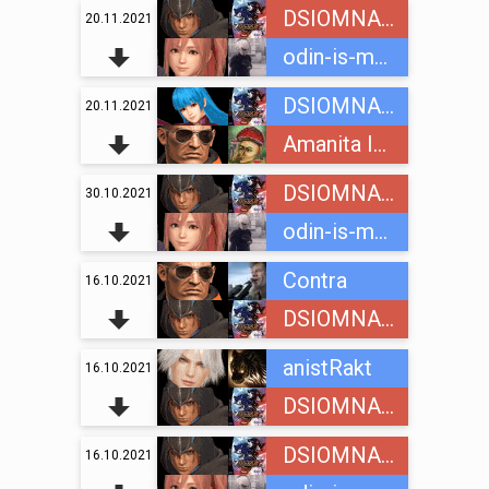
DSIOMNAINC
20.11.2021
odin-is-mnogih
DSIOMNAINC
20.11.2021
Amanita Immortura
DSIOMNAINC
30.10.2021
odin-is-mnogih
Contra
16.10.2021
DSIOMNAINC
anistRakt
16.10.2021
DSIOMNAINC
DSIOMNAINC
16.10.2021