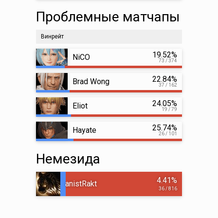
Проблемные матчапы
Винрейт
19.52%
NiCO
73 / 374
22.84%
Brad Wong
37 / 162
24.05%
Eliot
19 / 79
25.74%
Hayate
26 / 101
Немезида
4.41%
anistRakt
36 / 816