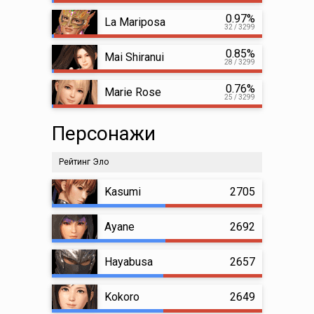
0.97%
La Mariposa
32 / 3299
0.85%
Mai Shiranui
28 / 3299
0.76%
Marie Rose
25 / 3299
Персонажи
Рейтинг Эло
Kasumi
2705
Ayane
2692
Hayabusa
2657
Kokoro
2649