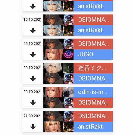
anistRakt
DSIOMNAINC
10.10.2021
anistRakt
DSIOMNAINC
09.10.2021
JUGO
巡音ミクオ (Megurine Mikuo)
09.10.2021
DSIOMNAINC
odin-is-mnogih
09.10.2021
DSIOMNAINC
DSIOMNAINC
21.09.2021
anistRakt