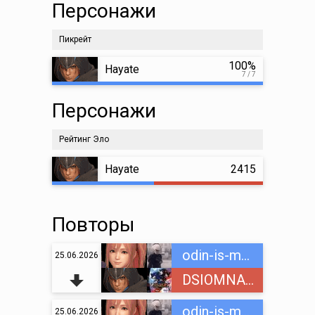
Персонажи
Пикрейт
100%
Hayate
7 / 7
Персонажи
Рейтинг Эло
Hayate
2415
Повторы
odin-is-mnogih
25.06.2026
DSIOMNAINC
odin-is-mnogih
25.06.2026