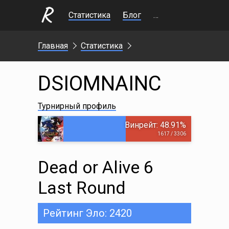
Статистика
Блог
Стримы
Главная
Статистика
DSIOMNAINC
Турнирный профиль
Винрейт: 48.91%
1617 / 3306
Dead or Alive 6
Last Round
Рейтинг Эло: 2420